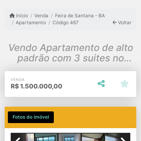
Início
Venda
Feira de Santana - BA
Apartamento
Código 467
Voltar
Vendo Apartamento de alto
padrão com 3 suites no
Beau Rivage
VENDA
R$
1.500.000,00
Fotos do imóvel