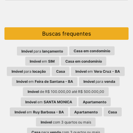
Buscas frequentes
Casa em condomínio
Imóvel
para
lançamento
Imóvel
em
SIM
Casa em condomínio
Imóvel
para
locação
Casa
Imóvel
em
Vera Cruz - BA
Imóvel
em
Feira de Santana - BA
Imóvel
para
venda
Imóvel
de R$ 100.000,00 até R$ 500.000,00
Imóvel
em
SANTA MONICA
Apartamento
Imóvel
em
Ruy Barbosa - BA
Apartamento
Casa
Imóvel
com 3 quartos ou mais
Casa
para
venda
com 3 quartos ou mais