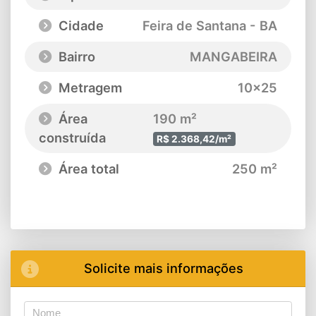
Cidade
Feira de Santana - BA
Bairro
MANGABEIRA
Metragem
10x25
Área
190 m²
construída
R$ 2.368,42/m²
Área total
250 m²
Solicite mais informações