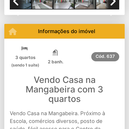
Previous
Next
Informações do imóvel
Cód.
637
3 quartos
2 banh.
(sendo 1 suíte)
Vendo Casa na
Mangabeira com 3
quartos
Vendo Casa na Mangabeira. Próximo à
Escola, comércios diversos, posto de
saúde, fácil acesso para o Centro da